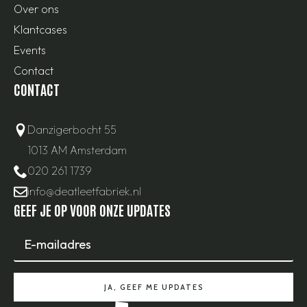
Over ons
Klantcases
Events
Contact
CONTACT
Danzigerbocht 55
1013 AM Amsterdam
020 261 1739
info@deatleetfabriek.nl
GEEF JE OP VOOR ONZE UPDATES
Email
*
JA, GEEF ME UPDATES