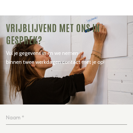
VRIJBLIJVEND MET ONS IN
GESPREK?
Vul je gegevens in en we nemen
binnen twee werkdagen contact met je op!
Naam
*