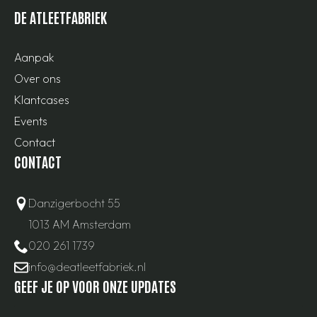
DE ATLEETFABRIEK
Aanpak
Over ons
Klantcases
Events
Contact
CONTACT
Danzigerbocht 55
1013 AM Amsterdam
020 261 1739
info@deatleetfabriek.nl
GEEF JE OP VOOR ONZE UPDATES
Email